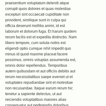
praesentium voluptatum deleniti atque
corrupti quos dolores et quas molestias
excepturi sint occaecati cupiditate non
provident, similique sunt in culpa qui
officia deserunt mollitia animi, id est
laborum et dolorum fuga. Et harum quidem
rerum facilis est et expedita distinctio. Nam
libero tempore, cum soluta nobis est
eligendi optio cumque nihil impedit quo
minus id quod maxime placeat facere
possimus, omnis voluptas assumenda est,
omnis dolor repellendus. Temporibus
autem quibusdam et aut officiis debitis aut
rerum necessitatibus saepe eveniet ut et
voluptates repudiandae sint et molestiae
non recusandae. Itaque earum rerum hic
tenetur a sapiente delectus, ut aut
reiciendis voluptatibus maiores alias
consequatur aut perferendis doloribus