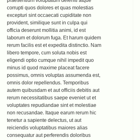
praesentium voluptatum deleniti atque
corrupti quos dolores et quas molestias
excepturi sint occaecati cupiditate non
provident, similique sunt in culpa qui
officia deserunt mollitia animi, id est
laborum et dolorum fuga. Et harum quidem
rerum facilis est et expedita distinctio. Nam
libero tempore, cum soluta nobis est
eligendi optio cumque nihil impedit quo
minus id quod maxime placeat facere
possimus, omnis voluptas assumenda est,
omnis dolor repellendus. Temporibus
autem quibusdam et aut officiis debitis aut
rerum necessitatibus saepe eveniet ut et
voluptates repudiandae sint et molestiae
non recusandae. Itaque earum rerum hic
tenetur a sapiente delectus, ut aut
reiciendis voluptatibus maiores alias
consequatur aut perferendis doloribus